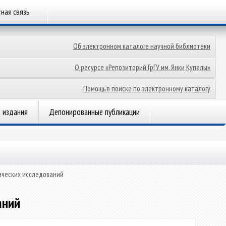
ная связь
Об электронном каталоге научной библиотеки
О ресурсе «Репозиторий ГрГУ им. Янки Купалы»
Помощь в поиске по электронному каталогу
 издания
Депонированные публикации
ических исследований
аний