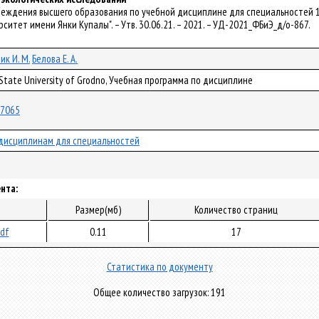
реждения высшего образования по учебной дисциплине для специальностей 1
итет имени Янки Купалы". – Утв. 30.06.21. – 2021. – УД-2021_ФБиЭ_д/о-867.
ик И. М.
Белова Е. А.
 State University of Grodno, Учебная программа по дисциплине
/77065
дисциплинам для специальностей
нта:
Размер(мб)
Количество страниц
pdf
0.11
17
Статистика по документу
Общее количество загрузок: 191