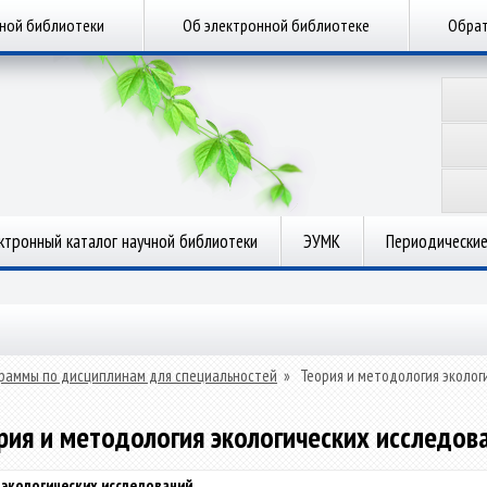
чной библиотеки
Об электронной библиотеке
Обрат
ктронный каталог научной библиотеки
ЭУМК
Периодические
раммы по дисциплинам для специальностей
»
Теория и методология эколог
рия и методология экологических исследов
 экологических исследований