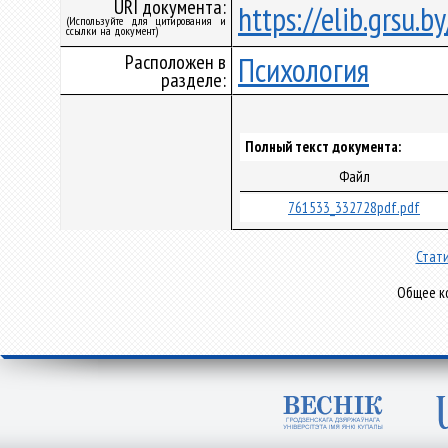
URI документа:
https://elib.grsu.
(Используйте для цитирования и
ссылки на документ)
Расположен в
Психология
разделе:
Полный текст документа:
Файл
761533_332728pdf.pdf
Стати
Общее ко