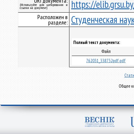
URI документа:
https://elib.grsu.
(Используйте для цитирования и
ссылки на документ)
Расположен в
Студенческая нау
разделе:
Полный текст документа:
Файл
762031_338732pdf.pdf
Стати
Общее ко