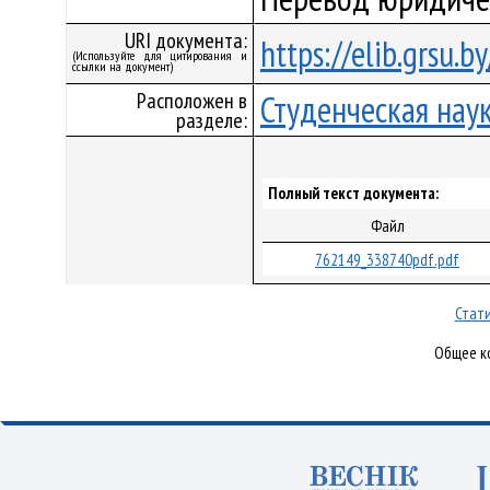
URI документа:
https://elib.grsu.
(Используйте для цитирования и
ссылки на документ)
Расположен в
Студенческая нау
разделе:
Полный текст документа:
Файл
762149_338740pdf.pdf
Стати
Общее ко