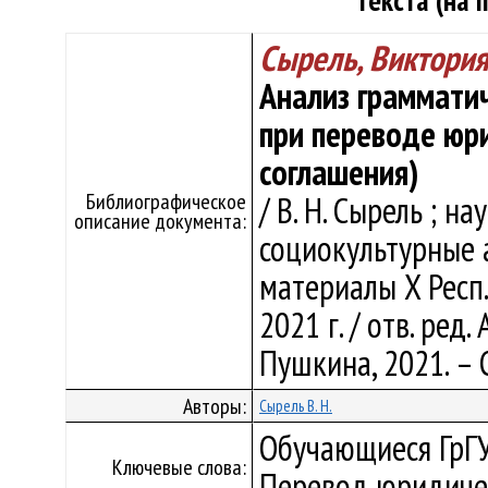
текста (на 
Сырель, Виктори
Анализ граммати
при переводе юри
соглашения)
Библиографическое
/ В. Н. Сырель ; на
описание документа:
социокультурные 
материалы X Респ. 
2021 г. / отв. ред. 
Пушкина, 2021. – 
Авторы:
Сырель В. Н.
Обучающиеся ГрГУ
Ключевые слова:
Перевод юридиче