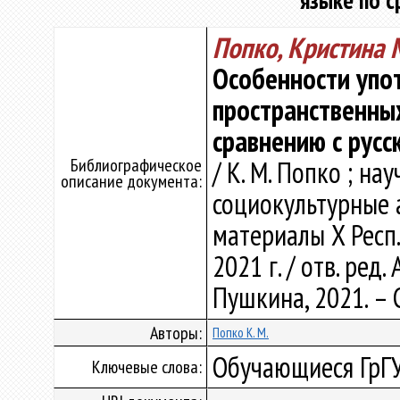
языке по с
Попко, Кристина
Особенности упо
пространственны
сравнению с русс
Библиографическое
/ К. М. Попко ; нау
описание документа:
социокультурные 
материалы X Респ. 
2021 г. / отв. ред. 
Пушкина, 2021. – 
Авторы:
Попко К. М.
Обучающиеся ГрГУ
Ключевые слова: