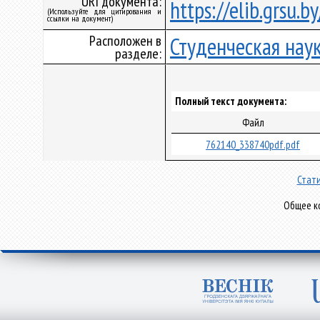
URI документа:
https://elib.grsu.
(Используйте для цитирования и
ссылки на документ)
Расположен в
Студенческая нау
разделе:
Полный текст документа:
Файл
762140_338740pdf.pdf
Стати
Общее ко