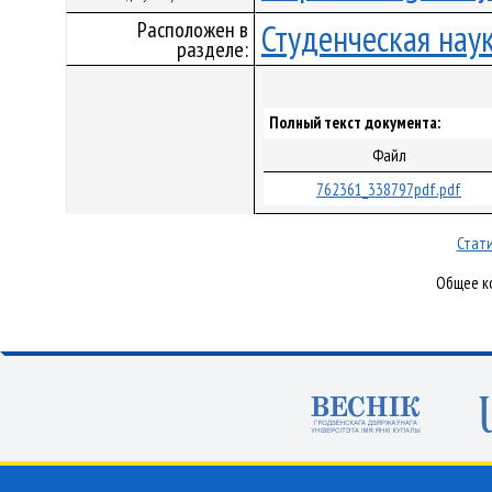
Расположен в
Студенческая нау
разделе:
Полный текст документа:
Файл
762361_338797pdf.pdf
Стати
Общее ко