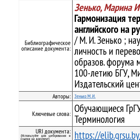
Зенько, Марина 
Гармонизация те
английского на р
/ М. И. Зенько ; на
Библиографическое
описание документа:
личность и перево
образов. форума 
100-летию БГУ, Ми
Издательский цент
Авторы:
Зенько М. И.
Обучающиеся ГрГУ,
Ключевые слова:
Терминология
URI документа:
https://elib.grsu.
(Используйте для цитирования и
ссылки на документ)