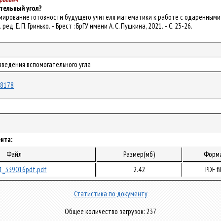
тельный угол?
ормирование готовности будущего учителя математики к работе с одаренными у
. ред. Е. П. Гринько. – Брест : БрГУ имени А. С. Пушкина, 2021. – С. 23-26.
введения вспомогательного угла
/78178
нта:
Файл
Размер(мб)
Форм
1_339016pdf.pdf
2.42
PDF fi
Статистика по документу
Общее количество загрузок: 237