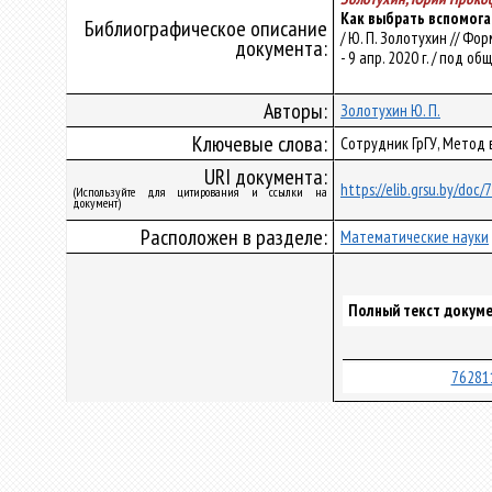
Как выбрать вспомога
Библиографическое описание
/ Ю. П. Золотухин // Ф
документа:
- 9 апр. 2020 г. / под общ
Авторы:
Золотухин Ю. П.
Ключевые слова:
Сотрудник ГрГУ, Метод 
URI документа:
https://elib.grsu.by/doc
(Используйте для цитирования и ссылки на
документ)
Расположен в разделе:
Математические науки
Полный текст докуме
76281