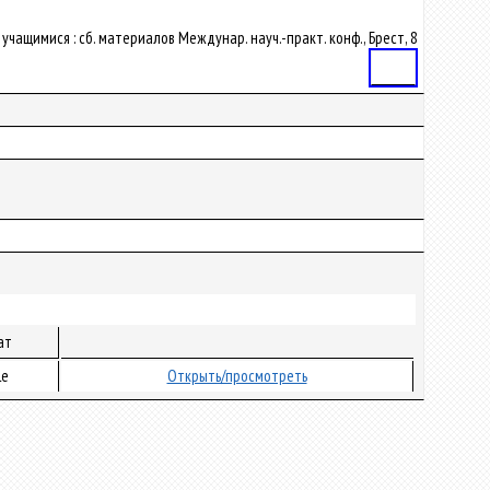
чащимися : сб. материалов Междунар. науч.-практ. конф., Брест, 8
Статья
ат
le
Открыть/просмотреть