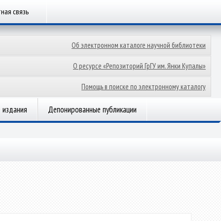
ная связь
Об электронном каталоге научной библиотеки
О ресурсе «Репозиторий ГрГУ им. Янки Купалы»
Помощь в поиске по электронному каталогу
 издания
Депонированные публикации