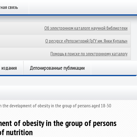
ная связь
Об электронном каталоге научной библиотеки
О ресурсе «Репозиторий ГрГУ им. Янки Купалы»
Помощь в поиске по электронному каталогу
 издания
Депонированные публикации
in the development of obesity in the group of persons aged 18-30
ent of obesity in the group of persons
f nutrition