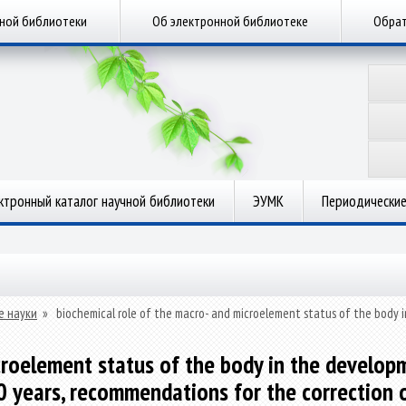
чной библиотеки
Об электронной библиотеке
Обрат
ктронный каталог научной библиотеки
ЭУМК
Периодические
е науки
»
biochemical role of the macro- and microelement status of the body 
croelement status of the body in the developm
 years, recommendations for the correction o