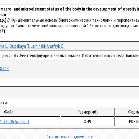
e macro- and microelement status of the body in the development of obesity 
tion
i [и др.] // Фундаментальные основы биогеохимических технологий и перспекти
ждунар. биогеохимической школы, посвященной 175-летию со дня рождения В.В. Д
-471.
va L.
Krupskaya T.
Laminski-Anufryk O.
щиеся ГрГУ, Рентгенофлуоресцентный анализ, Избыточная масса тела, Биоэл
/78344
нта:
Файл
Размер(мб)
Форм
3_339062pdf.pdf
0.49
PDF fi
Статистика по документу