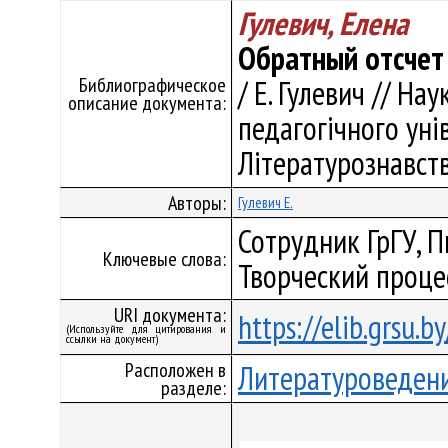
Гулевич, Елена
Обратный отсчет 
Библиографическое
/ Е. Гулевич // На
описание документа:
педагогічного унів
Літературознавство
Авторы:
Гулевич Е.
Сотрудник ГрГУ, П
Ключевые слова:
Творческий процес
URI документа:
https://elib.grsu.
(Используйте для цитирования и
ссылки на документ)
Расположен в
Литературоведен
разделе: