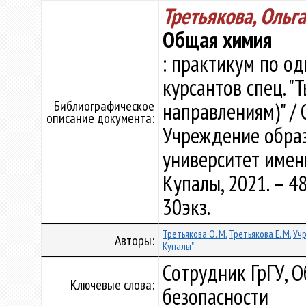
Третьякова, Ольг
Общая химия
: практикум по од
курсантов спец. "
Библиографическое
направлениям)" / О
описание документа:
Учреждение образ
университет имени
Купалы, 2021. – 48
30экз.
Третьякова О. М.
Третьякова Е. М.
Уч
Авторы:
Купалы"
Сотрудник ГрГУ, 
Ключевые слова:
безопасности