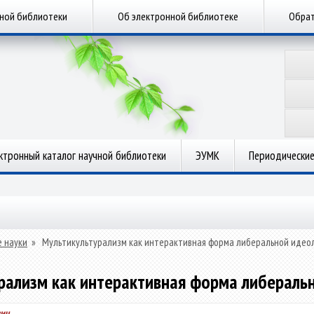
чной библиотеки
Об электронной библиотеке
Обрат
ктронный каталог научной библиотеки
ЭУМК
Периодические
 науки
»
Мультикультурализм как интерактивная форма либеральной идео
рализм как интерактивная форма либераль
вич