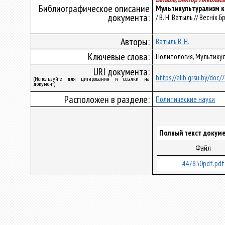
Библиографическое описание
Мультикультурализм к
документа:
/ В. Н. Ватыль // Веснік 
Авторы:
Ватыль В. Н.
Ключевые слова:
Политология, Мультикул
URI документа:
https://elib.grsu.by/doc/
(Используйте для цитирования и ссылки на
документ)
Расположен в разделе:
Политические науки
Полный текст докуме
Файл
447850pdf.pdf