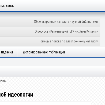
ная связь
Об электронном каталоге научной библиотеки
О ресурсе «Репозиторий ГрГУ им. Янки Купалы»
Помощь в поиске по электронному каталогу
 издания
Депонированные публикации
логии
ной идеологии