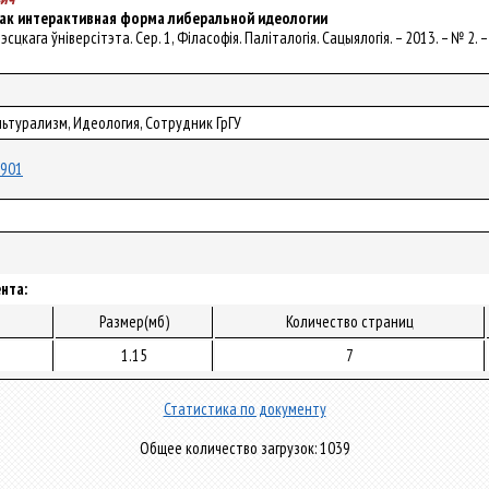
ак интерактивная форма либеральной идеологии
Брэсцкага ўніверсітэта. Сер. 1, Філасофія. Паліталогія. Сацыялогія. – 2013. – № 2. –
ьтурализм, Идеология, Сотрудник ГрГУ
7901
нта:
Размер(мб)
Количество страниц
1.15
7
Статистика по документу
Общее количество загрузок: 1039