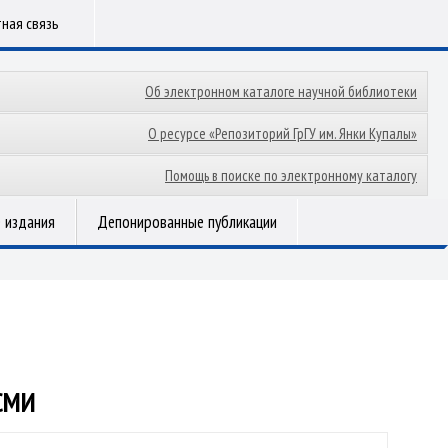
ная связь
Об электронном каталоге научной библиотеки
О ресурсе «Репозиторий ГрГУ им. Янки Купалы»
Помощь в поиске по электронному каталогу
 издания
Депонированные публикации
 СМИ