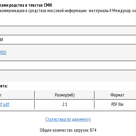
тами родства в текстах СМИ
ая коммуникация в средствах массовой информации : материалы II Междунар. нау
МИ
7905
нта:
л
Размер(мб)
Формат
f.pdf
2.1
PDF file
Статистика по документу
Общее количество загрузок: 874