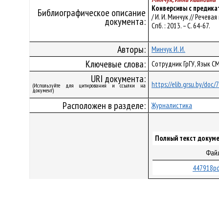
Конверсивы с предика
Библиографическое описание
/ И. И. Минчук // Речев
документа:
Спб. : 2013. – С. 64-67.
Авторы:
Минчук И. И.
Ключевые слова:
Сотрудник ГрГУ, Язык С
URI документа:
https://elib.grsu.by/doc/
(Используйте для цитирования и ссылки на
документ)
Расположен в разделе:
Журналистика
Полный текст докуме
Фай
447918pd