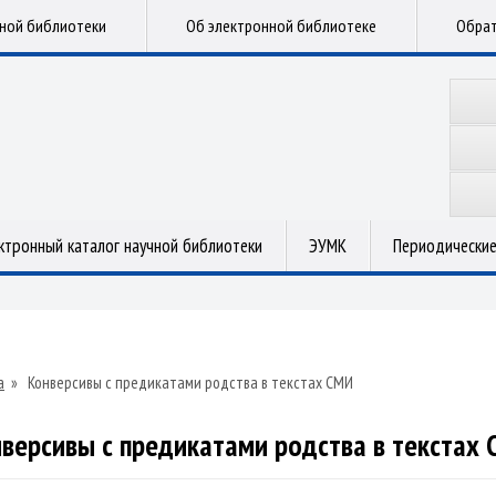
чной библиотеки
Об электронной библиотеке
Обрат
ктронный каталог научной библиотеки
ЭУМК
Периодические
а
»
Конверсивы с предикатами родства в текстах СМИ
версивы с предикатами родства в текстах