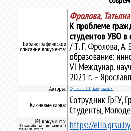
соврем
Фролова, Татьяна
К проблеме граж
студентов УВО в
Библиографическое
/ Т. Г. Фролова, А
описание документа:
образование: инн
VI Междунар. науч.
2021 г. – Ярославл
Авторы:
Фролова Т. Г.
Зайцева А. В.
Сотрудник ГрГУ, 
Ключевые слова:
Студенты, Молоде
URI документа:
https://elib.grsu.
(Используйте для цитирования и
ссылки на документ)