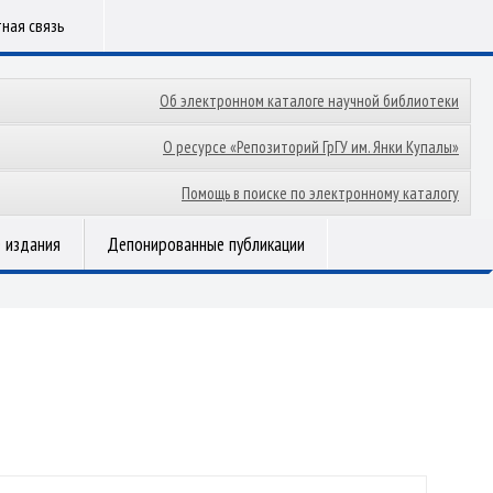
ная связь
Об электронном каталоге научной библиотеки
О ресурсе «Репозиторий ГрГУ им. Янки Купалы»
Помощь в поиске по электронному каталогу
 издания
Депонированные публикации