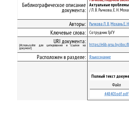
Библиографическое описание
Актуальные проблемы
документа:
/ Л. В. Рычкова, Е. Н. Мо
Авторы:
Рычкова Л. В.
Мохань Е. Н
Ключевые слова:
Сотрудник ГрГУ
URI документа:
https://elib.grsu.by/doc/
(Используйте для цитирования и ссылки на
документ)
Расположен в разделе:
Языкознание
Полный текст докуме
Файл
448401pdf.pdf