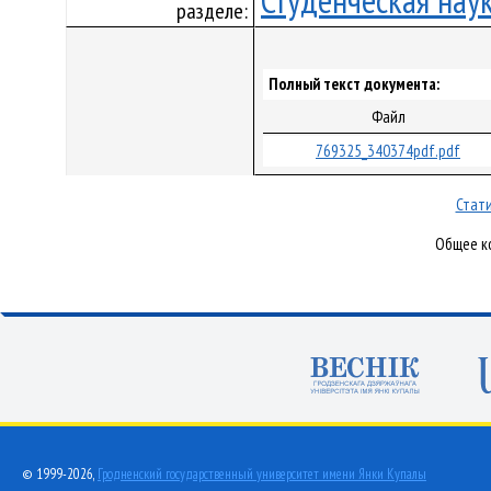
Студенческая нау
разделе:
Полный текст документа:
Файл
769325_340374pdf.pdf
Стати
Общее ко
© 1999-2026,
Гродненский государственный университет имени Янки Купалы