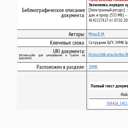
Экономика, порядок о
Библиографическое описание
[Электронный ресурс] :
документа:
дан. и прогр. (533 Мб). 
4142227627 от 07.02.20
Авторы:
Муха В. М.
Ключевые слова:
Сотрудник ГрГУ, ЭУМК Г
URI документа:
https://elib.grsu.by/doc
(Используйте для цитирования и ссылки на
документ)
Расположен в разделе:
ЭУМК
Полный текст докуме
Фай
769426_3411