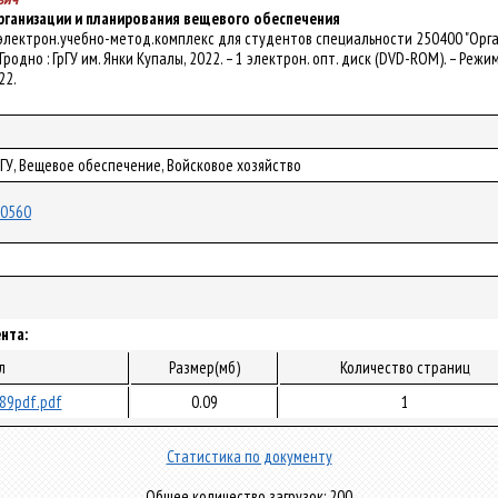
рганизации и планирования вещевого обеспечения
 электрон.учебно-метод.комплекс для студентов специальности 250400 "Организ
– Гродно : ГрГУ им. Янки Купалы, 2022. – 1 электрон. опт. диск (DVD-ROM). – Режим
22.
рГУ, Вещевое обеспечение, Войсковое хозяйство
/80560
нта:
л
Размер(мб)
Количество страниц
89pdf.pdf
0.09
1
Статистика по документу
Общее количество загрузок: 200