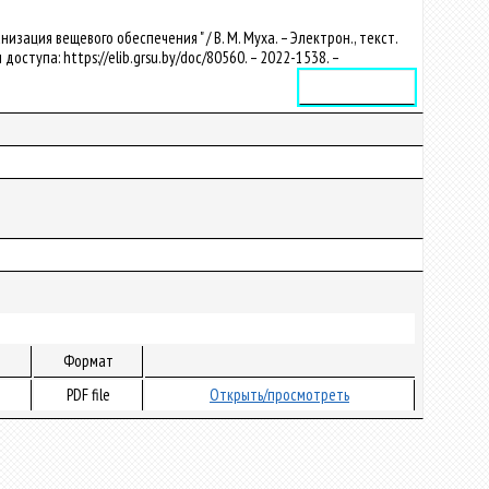
ация вещевого обеспечения " / В. М. Муха. – Электрон., текст.
 доступа: https://elib.grsu.by/doc/80560. – 2022-1538. –
Электронное издание
Формат
PDF file
Открыть/просмотреть