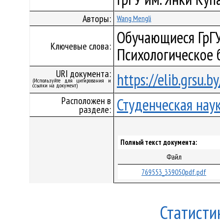
Авторы:
Wang Mengli
Обучающиеся ГрГУ
Ключевые слова:
Психологическое 
URI документа:
https://elib.grsu.
(Используйте для цитирования и
ссылки на документ)
Расположен в
Студенческая нау
разделе:
Полный текст документа:
Файл
769553_339050pdf.pdf
Статисти