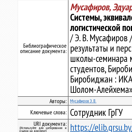
Мусафиров, Эдуа
Системы, эквивал
логистической по
/ Э. В. Мусафиров
Библиографическое
результаты и перс
описание документа:
школы-семинара м
студентов, Бироби
Биробиджан : ИК
Шолом-Алейхема»,,
Авторы:
Мусафиров Э. В.
Сотрудник ГрГУ
Ключевые слова:
URI документа:
https://elib.grsu.
(Используйте для цитирования и
ссылки на документ)