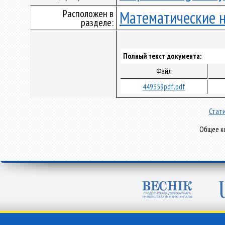
Расположен в
Математические 
разделе:
Полный текст документа:
Файл
449359pdf.pdf
Стати
Общее ко