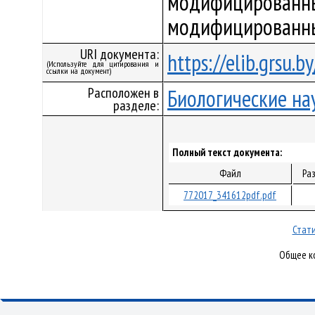
модифицированны
модифицированн
URI документа:
https://elib.grsu.
(Используйте для цитирования и
ссылки на документ)
Расположен в
Биологические на
разделе:
Полный текст документа:
Файл
Ра
772017_341612pdf.pdf
Стати
Общее ко