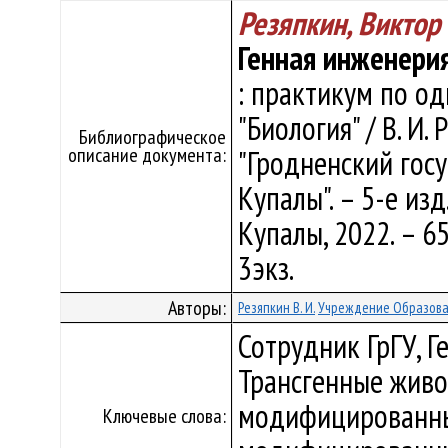
Резяпкин, Виктор
Генная инженери
: практикум по од
"Биология" / В. И
Библиографическое
описание документа:
"Гродненский гос
Купалы". – 5-е изд
Купалы, 2022. – 65
3экз.
Авторы:
Резяпкин В. И.
Учреждение Образован
Сотрудник ГрГУ, Г
Трансгенные живо
модифицированные
Ключевые слова: