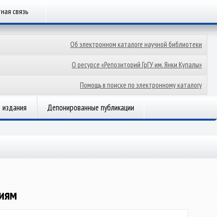
ная связь
Об электронном каталоге научной библиотеки
О ресурсе «Репозиторий ГрГУ им. Янки Купалы»
Помощь в поиске по электронному каталогу
 издания
Депонированные публикации
виям