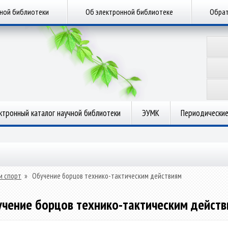
чной библиотеки
Об электронной библиотеке
Обрат
ктронный каталог научной библиотеки
ЭУМК
Периодические
и спорт
»
Обучение борцов технико-тактическим действиям
чение борцов технико-тактическим дейст