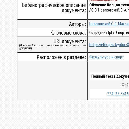
Библиографическое описание
Обучение борцов тех
документа:
/ С. В. Новаковский, В. А
Авторы:
Новаковский С. В.
Максим
Ключевые слова:
Сотрудник ГрГУ, Спорти
URI документа:
https://elib.grsu.by/doc
(Используйте для цитирования и ссылки на
документ)
Расположен в разделе:
Физкультура и спорт
Полный текст докуме
Фай
774125_3415