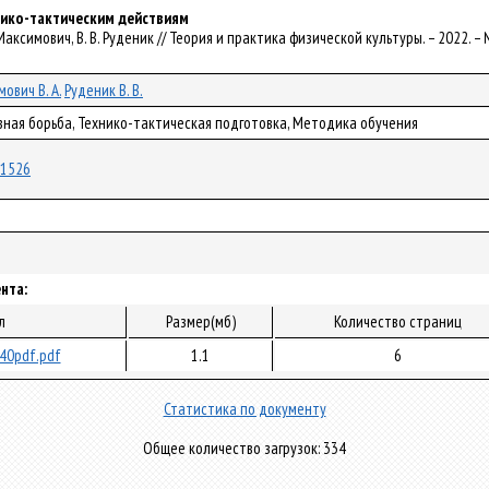
нико-тактическим действиям
. Максимович, В. В. Руденик // Теория и практика физической культуры. – 2022. – №
ович В. А.
Руденик В. В.
вная борьба, Технико-тактическая подготовка, Методика обучения
/81526
нта:
л
Размер(мб)
Количество страниц
40pdf.pdf
1.1
6
Статистика по документу
Общее количество загрузок: 334