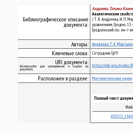
Андреева, Татьяна Кази
Аналитические свойст
Библиографическое описание
/ Т. К. Андреева, И. П
документа:
уравнениям, Гродно, 13-
Гродненский гос. ин-т им
Авторы:
Андреева Т. К.
Мартынов
Ключевые слова:
Сотрудник ГрГУ
URI документа:
https://elib.grsu.by/doc/
(Используйте для цитирования и ссылки на
документ)
Расположен в разделе:
Математические науки
Полный текст докуме
Фай
450353_1960