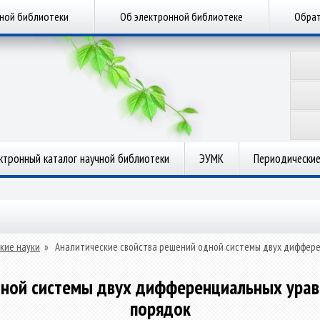
чной библиотеки
Об электронной библиотеке
Обрат
ктронный каталог научной библиотеки
ЭУМК
Периодические
кие науки
»
Аналитические свойства решений одной системы двух диффере
дной системы двух дифференциальных уравн
порядок