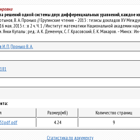
мировна
ва решений одной системы двух дифференциальных уравнений, каждое из
. Мартынов, В. А. Пронько // Еругинские чтения – 2013 : тезисы докладов XV 
16 мая, 2013 г. : в 2 ч. Ч. 1 / Институт математики Национальной академии н
. Янки Купалы ; ред.: А. К. Деменчук, С. Г. Красовский, Е. К. Макаров. – Минск : 
 И. П.
Пронько В. А.
8181
нта:
л
Размер(мб)
Количество страниц
51pdf.pdf
4.24
9
Статистика по документу