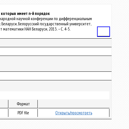
 которых имеет n-й порядок
Международной научной конференции по дифференциальным
аук Беларуси, Белорусский государственный университет,
Ин-т математики НАН Беларуси, 2013. – С. 4-5.
Статья
Формат
PDF file
Открыть/просмотреть