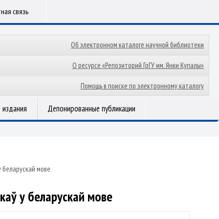
ная связь
Об электронном каталоге научной библиотеки
О ресурсе «Репозиторий ГрГУ им. Янки Купалы»
Помощь в поиске по электронному каталогу
 издания
Депонированные публикации
у беларускай мове
каў у беларускай мове