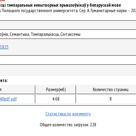
сці тэмпаральных невытворных прыназоўнікаў у беларускай мове
ник Полоцкого государственного университета. Сер. A. Гуманитарные науки. – 2022
оўнік, Семантыка, Тэмпаральнасць, Сінтаксемы
/81825
нта:
л
Размер(мб)
Количество страниц
40pdf.pdf
4.68
8
Статистика по документу
Общее количество загрузок: 228