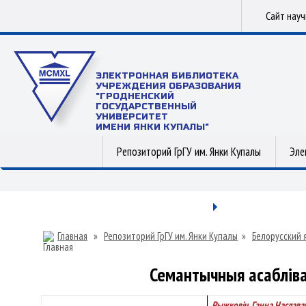
Сайт нау
ЭЛЕКТРОННАЯ БИБЛИОТЕКА
УЧРЕЖДЕНИЯ ОБРАЗОВАНИЯ
"ГРОДНЕНСКИЙ
ГОСУДАРСТВЕННЫЙ
УНИВЕРСИТЕТ
ИМЕНИ ЯНКИ КУПАЛЫ"
Репозиторий ГрГУ им. Янки Купалы
Эле
Главная
»
Репозиторий ГрГУ им. Янки Купалы
»
Белорусский 
Семантычныя асабліва
Рыжковіч, Ганна Часлава