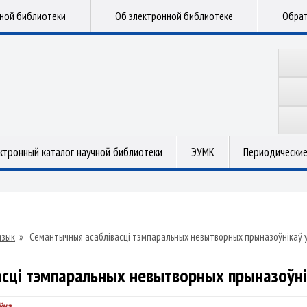
чной библиотеки
Об электронной библиотеке
Обрат
ктронный каталог научной библиотеки
ЭУМК
Периодические
язык
»
Семантычныя асаблівасці тэмпаральных невытворных прыназоўнікаў 
сці тэмпаральных невытворных прыназоўні
ўна