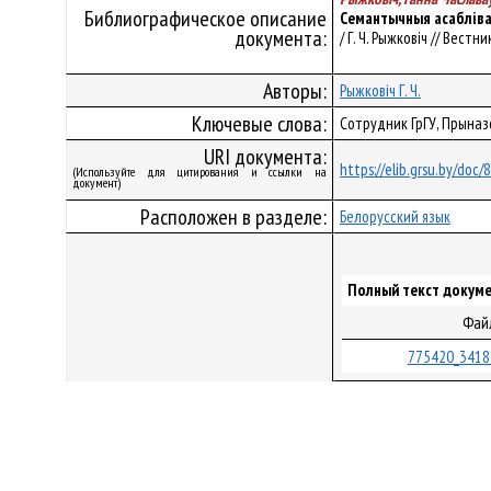
Библиографическое описание
Семантычныя асабліва
документа:
/ Г. Ч. Рыжковіч // Вест
Авторы:
Рыжковіч Г. Ч.
Ключевые слова:
Сотрудник ГрГУ, Прыназ
URI документа:
https://elib.grsu.by/doc
(Используйте для цитирования и ссылки на
документ)
Расположен в разделе:
Белорусский язык
Полный текст докуме
Фай
775420_3418