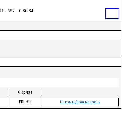
. – № 2. – С. 80-84.
Статья
Формат
PDF file
Открыть/просмотреть