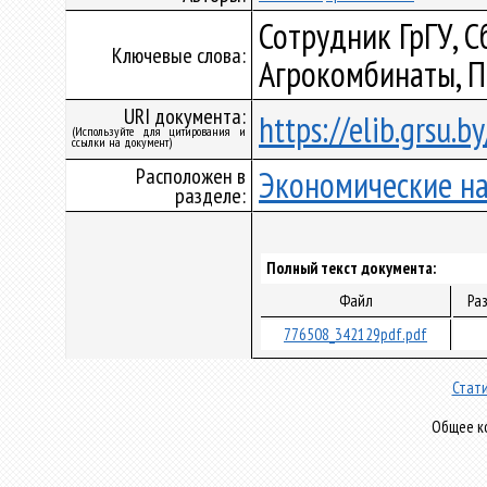
Сотрудник ГрГУ, 
Ключевые слова:
Агрокомбинаты, П
URI документа:
https://elib.grsu.
(Используйте для цитирования и
ссылки на документ)
Расположен в
Экономические н
разделе:
Полный текст документа:
Файл
Ра
776508_342129pdf.pdf
Стати
Общее ко