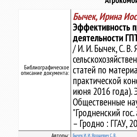
"Агрокомби
Бычек, Ирина Ио
Эффективность п
деятельности ГП
/ И. И. Бычек, С. 
сельскохозяйстве
Библиографическое
статей по матери
описание документа:
практической конф
июня 2016 года). 
Общественные нау
"Гродненский гос. 
– Гродно : ГГАУ, 20
Авторы:
Бычек И. И.
Ярошевич С. В.