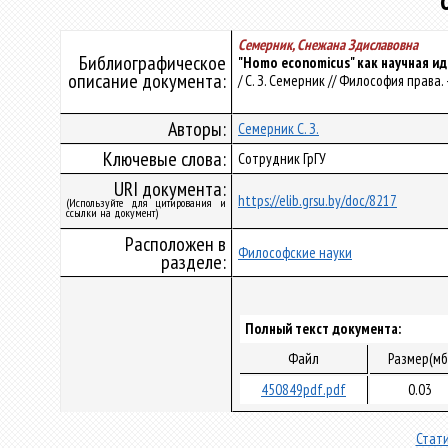
Семерник, Снежана Здиславовна
Библиографическое
"Homo economicus" как научная и
описание документа:
/ С. З. Семерник // Философия права. –
Авторы:
Семерник С. З.
Ключевые слова:
Сотрудник ГрГУ
URI документа:
https://elib.grsu.by/doc/8217
(Используйте для цитирования и
ссылки на документ)
Расположен в
Философские науки
разделе:
Полный текст документа:
Файл
Размер(мб
450849pdf.pdf
0.03
Стати