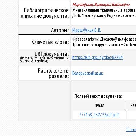
Маршэўская, Валянцiна Васiльеўна
Библиографическое
Мнагачленныя трывальныя карэляц
описание документа:
/ В. В. Маршэўская // Роднае слова. – 
Авторы:
Маршэўская В. В.
Фразеалагізмы, Дзеяслоўныя фразеал
Ключевые слова:
Трыванне, Беларуская мова + См. Бел
URI документа:
https://elib.grsu.by/doc/82284
(Используйте для цитирования и
ссылки на документ)
Расположен в
Белорусский язык
разделе:
Полный текст документа:
Файл
Ра
777138_342722pdf.pdf
Стати