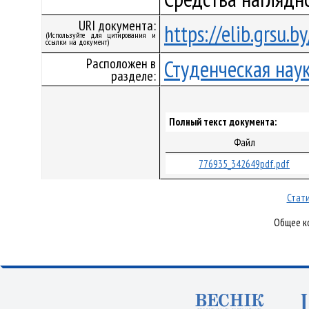
URI документа:
https://elib.grsu.
(Используйте для цитирования и
ссылки на документ)
Расположен в
Студенческая нау
разделе:
Полный текст документа:
Файл
776935_342649pdf.pdf
Стати
Общее ко