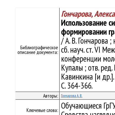
Гончарова, Алекс
Использование си
формировании гр
/ А. В. Гончарова ;
Библиографическое
сб. науч. ст. VI М
описание документа:
конференции моло
Купалы ; отв. ред. 
Кавинкина [и др.].
С. 364-366.
Авторы:
Гончарова А. В.
Обучающиеся ГрГУ
Ключевые слова:
Средства наглядн