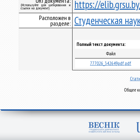
URI документа:
https://elib.grsu.
(Используйте для цитирования и
ссылки на документ)
Расположен в
Студенческая нау
разделе:
Полный текст документа:
Файл
777026_342649pdf.pdf
Стати
Общее ко