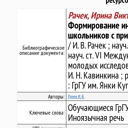
ресурсо
Рачек, Ирина Вик
Формирование ин
школьников с при
/ И. В. Рачек ; науч
Библиографическое
описание документа:
науч. ст. VI Межд
молодых исследова
И. Н. Кавинкина ; 
: ГрГУ им. Янки Ку
Авторы:
Рачек И. В.
Обучающиеся ГрГУ
Ключевые слова:
Иноязычная речь