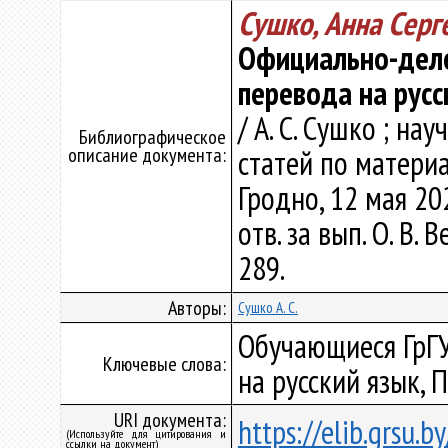
Сушко, Анна Серг
Официально-дело
перевода на русс
/ А. С. Сушко ; нау
Библиографическое
описание документа:
статей по материа
Гродно, 12 мая 20
отв. за вып. О. В. 
289.
Авторы:
Сушко А. С.
Обучающиеся ГрГУ
Ключевые слова:
на русский язык, 
URI документа:
https://elib.grsu.
(Используйте для цитирования и
ссылки на документ)