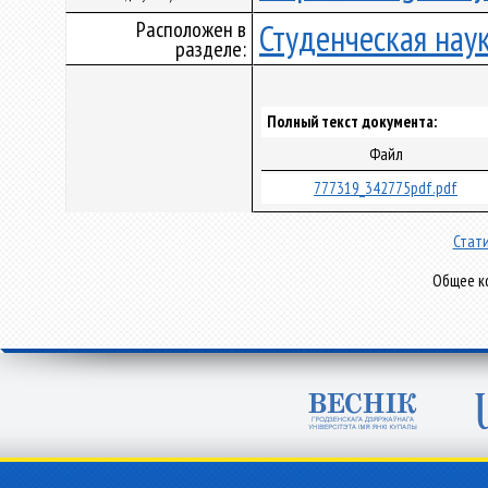
Расположен в
Студенческая нау
разделе:
Полный текст документа:
Файл
777319_342775pdf.pdf
Стати
Общее ко