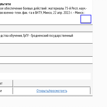
ультете
кое обеспечение боевых действий : материалы 75-й Респ. науч.-
оенно-техн. фак.-та в БНТУ, Минск, 22 апр. 2022 г. – Минск :
Статья
дства обучения, ГрГУ - Гродненский государственный
ат
le
Открыть/просмотреть