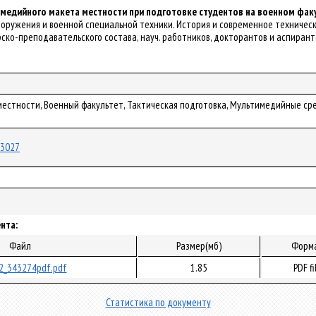
медийного макета местности при подготовке студентов на военном фак
е вооружения и военной специальной техники. История и современное техничес
ско-преподавательского состава, науч. работников, докторантов и аспирантов в
местности, Военный факультет, Тактическая подготовка, Мультимедийные сре
/83027
нта:
Файл
Размер(мб)
Форм
2_343274pdf.pdf
1.85
PDF fi
Статистика по документу