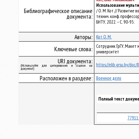
Использование мульти
Библиографическое описание
/ О. М. Кот // Развити
документа:
технич. конф. профессор
БНТУ, 2022. – С. 90-93.
Авторы:
Кот О. М.
Сотрудник ГрГУ, Макет 
Ключевые слова:
университет
URI документа:
https://elib.grsu.by/doc
(Используйте для цитирования и ссылки на
документ)
Расположен в разделе:
Военное дело
Полный текст докуме
77911