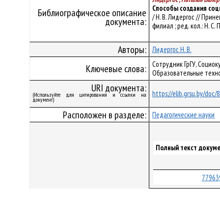
Способы создания соц
Библиографическое описание
/ Н. В. Лидергос // При
документа:
филиал ; ред. кол.: Н. С.
Авторы:
Лидергос Н. В.
Сотрудник ГрГУ, Социо
Ключевые слова:
Образовательные техн
URI документа:
https://elib.grsu.by/doc
(Используйте для цитирования и ссылки на
документ)
Расположен в разделе:
Педагогические науки
Полный текст докуме
77963