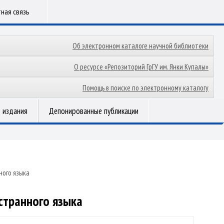
ная связь
Об электронном каталоге научной библиотеки
О ресурсе «Репозиторий ГрГУ им. Янки Купалы»
Помощь в поиске по электронному каталогу
 издания
Депонированные публикации
ного языка
странного языка