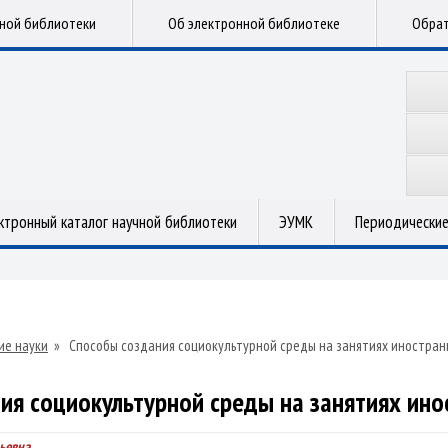
чной библиотеки
Об электронной библиотеке
Обрат
ктронный каталог научной библиотеки
ЭУМК
Периодические
ие науки
»
Способы создания социокультурной среды на занятиях иностран
ия социокультурной среды на занятиях ино
рьевна