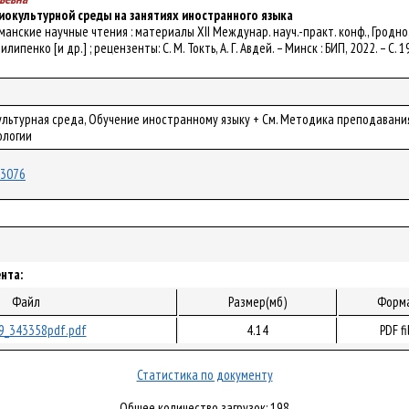
иокультурной среды на занятиях иностранного языка
неманские научные чтения : материалы ХII Междунар. науч.-практ. конф., Гродно,
 Пилипенко [и др.] ; рецензенты: С. М. Токть, А. Г. Авдей. – Минск : БИП, 2022. – С. 
культурная среда, Обучение иностранному языку + См. Методика преподавани
ологии
/83076
нта:
Файл
Размер(мб)
Форм
9_343358pdf.pdf
4.14
PDF fi
Статистика по документу
Общее количество загрузок: 198