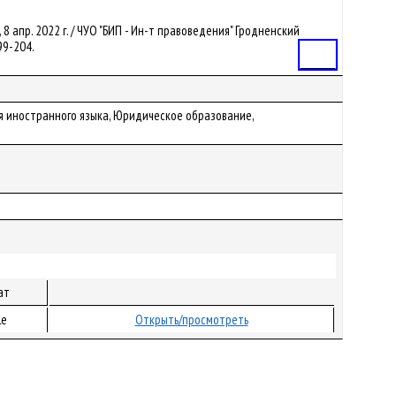
 8 апр. 2022 г. / ЧУО "БИП - Ин-т правоведения" Гродненский
199-204.
Статья
я иностранного языка, Юридическое образование,
ат
le
Открыть/просмотреть