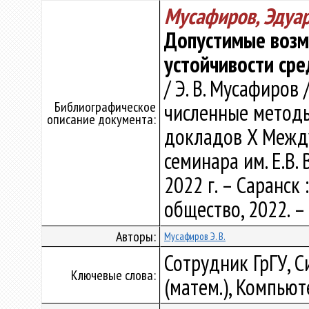
Мусафиров, Эдуа
Допустимые возм
устойчивости ср
/ Э. В. Мусафиров
Библиографическое
численные методы
описание документа:
докладов X Между
семинара им. Е.В.
2022 г. – Саранск
общество, 2022. – 
Авторы:
Мусафиров Э. В.
Сотрудник ГрГУ, С
Ключевые слова:
(матем.), Компьют