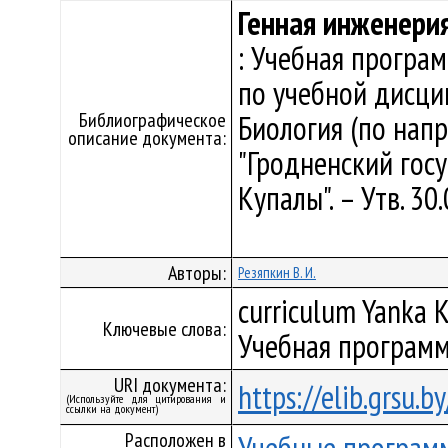
Генная инженери
: Учебная програ
по учебной дисци
Библиографическое
Биология (по нап
описание документа:
"Гродненский гос
Купалы". – Утв. 3
Авторы:
Резяпкин В. И.
curriculum Yanka K
Ключевые слова:
Учебная программ
URI документа:
https://elib.grsu.
(Используйте для цитирования и
ссылки на документ)
Расположен в