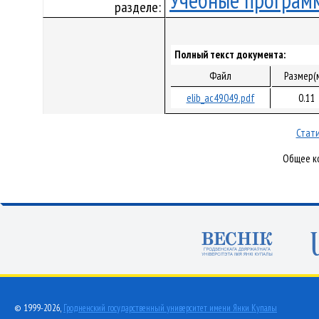
Учебные програм
разделе:
Полный текст документа:
Файл
Размер(
elib_ac49049.pdf
0.11
Стати
Общее ко
© 1999-2026,
Гродненский государственный университет имени Янки Купалы