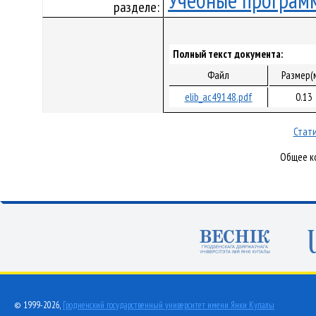
Учебные програм
разделе:
Полный текст документа:
Файл
Размер(
elib_ac49148.pdf
0.13
Стати
Общее ко
© 1999-2026,
Гродненский государственный университет имени Янки Купалы