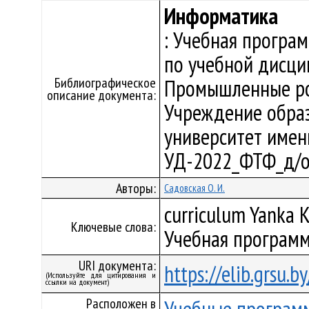
Информатика
: Учебная програ
по учебной дисци
Библиографическое
Промышленные ро
описание документа:
Учреждение образ
университет имени 
УД-2022_ФТФ_д/о
Авторы:
Садовская О. И.
curriculum Yanka K
Ключевые слова:
Учебная программ
URI документа:
https://elib.grsu.
(Используйте для цитирования и
ссылки на документ)
Расположен в