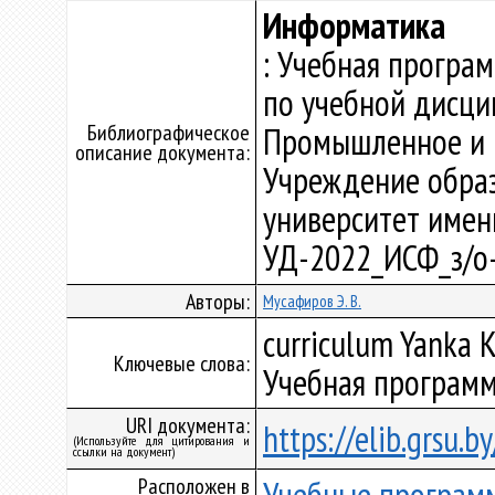
Информатика
: Учебная програ
по учебной дисци
Библиографическое
Промышленное и г
описание документа:
Учреждение образ
университет имени 
УД-2022_ИСФ_з/о
Авторы:
Мусафиров Э. В.
curriculum Yanka K
Ключевые слова:
Учебная программ
URI документа:
https://elib.grsu.
(Используйте для цитирования и
ссылки на документ)
Расположен в