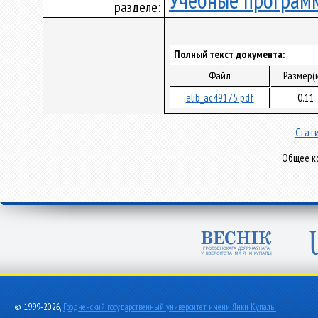
Учебные програм
разделе:
Полный текст документа:
Файл
Размер(
elib_ac49175.pdf
0.11
Стати
Общее ко
© 1999-2026,
Гродненский государственный университет имени Янки Купалы