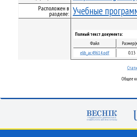
Расположен в
Учебные програм
разделе:
Полный текст документа:
Файл
Размер(
elib_ac49614.pdf
0.13
Стати
Общее ко