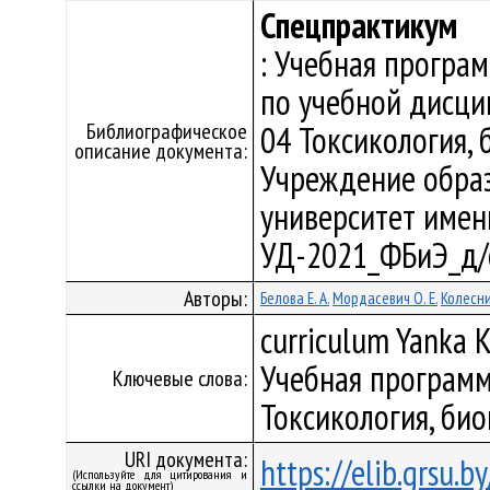
Спецпрактикум
: Учебная програ
по учебной дисци
Библиографическое
04 Токсикология,
описание документа:
Учреждение образ
университет имени 
УД-2021_ФБиЭ_д/
Авторы:
Белова Е. А.
Мордасевич О. Е.
Колесни
curriculum Yanka K
Учебная программ
Ключевые слова:
Токсикология, би
URI документа:
https://elib.grsu.
(Используйте для цитирования и
ссылки на документ)