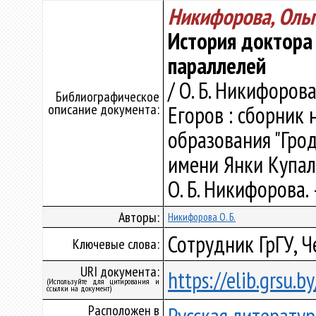
Никифорова, Ольг
История доктора
параллелей
/ О. Б. Никифорова 
Библиографическое
описание документа:
Егоров : сборник 
образования "Гро
имени Янки Купалы" 
О. Б. Никифорова. 
Авторы:
Никифорова О. Б.
Сотрудник ГрГУ, Ч
Ключевые слова:
URI документа:
https://elib.grsu.
(Используйте для цитирования и
ссылки на документ)
Расположен в