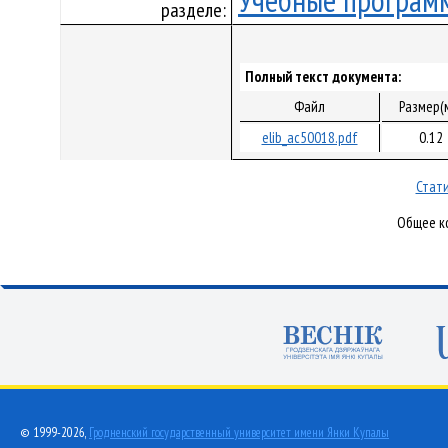
Учебные програм
разделе:
Полный текст документа:
Файл
Размер(
elib_ac50018.pdf
0.12
Стати
Общее ко
© 1999-2026,
Гродненский государственный университет имени Янки Купалы