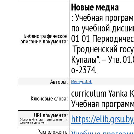
Новые медиа
: Учебная програ
по учебной дисци
Библиографическое
01 01 Периодичес
описание документа:
"Гродненский гос
Купалы". – Утв. 0
о-2374.
Авторы:
Минчук И. И.
curriculum Yanka K
Ключевые слова:
Учебная программ
URI документа:
https://elib.grsu.
(Используйте для цитирования и
ссылки на документ)
Расположен в