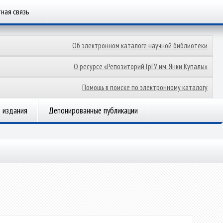
ная связь
Об электронном каталоге научной библиотеки
О ресурсе «Репозиторий ГрГУ им. Янки Купалы»
Помощь в поиске по электронному каталогу
 издания
Депонированные публикации