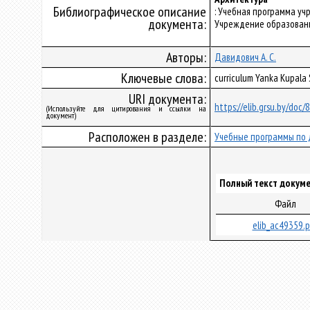
Библиографическое описание
: Учебная программа у
документа:
Учреждение образования
Авторы:
Давидович А. С.
Ключевые слова:
curriculum Yanka Kupala
URI документа:
https://elib.grsu.by/doc
(Используйте для цитирования и ссылки на
документ)
Расположен в разделе:
Учебные программы по 
Полный текст докуме
Файл
elib_ac49359.