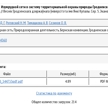
 Изумрудной сети в систему территориальной охраны природы Гродненск
] // Веснік Гродзенскага дзяржаўнага ўніверсітэта імя Янкі Купалы. Сер. 5, Эканомік
Д. Г.
Роговский Н. М.
Тимашкова А. В.
Созинов О. В.
дная сеть, Природоохранная деятельность, Бернская конвенция, Гродненская 
/84360
нта:
Файл
Размер(мб)
Форм
3_344733pdf.pdf
4.89
PDF fi
Статистика по документу
Общее количество загрузок: 214