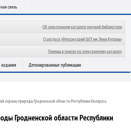
ная связь
Об электронном каталоге научной библиотеки
О ресурсе «Репозиторий ГрГУ им. Янки Купалы»
Помощь в поиске по электронному каталогу
 издания
Депонированные публикации
ой охраны природы Гродненской области Республики Беларусь
роды Гродненской области Республики