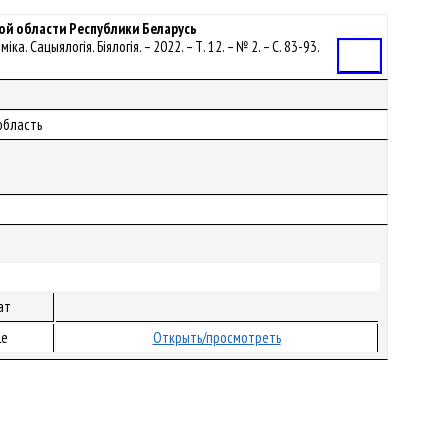
ой области Республики Беларусь
а. Сацыялогія. Біялогія. – 2022. – Т. 12. – № 2. – С. 83-93.
Статья
область
ат
le
Открыть/просмотреть