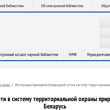
чной библиотеки
Об электронной библиотеке
Обрат
ктронный каталог научной библиотеки
ЭУМК
Периодические
е науки
»
Интеграция принципов Изумрудной сети в систему территориальн
ти в систему территориальной охраны при
Беларусь