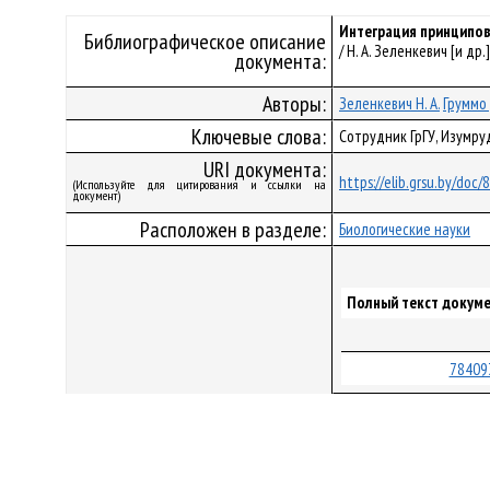
Интеграция принципов
Библиографическое описание
/ Н. А. Зеленкевич [и др.
документа:
Авторы:
Зеленкевич Н. А.
Груммо 
Ключевые слова:
Сотрудник ГрГУ, Изумру
URI документа:
https://elib.grsu.by/doc
(Используйте для цитирования и ссылки на
документ)
Расположен в разделе:
Биологические науки
Полный текст докуме
78409