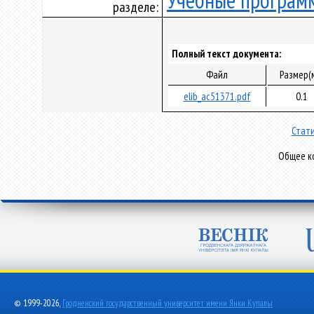
Учебные програм
разделе:
Полный текст документа:
Файл
Размер(
elib_ac51371.pdf
0.1
Стати
Общее ко
© 1999-2026,
Гродненский государственный университет имени Янки Купалы