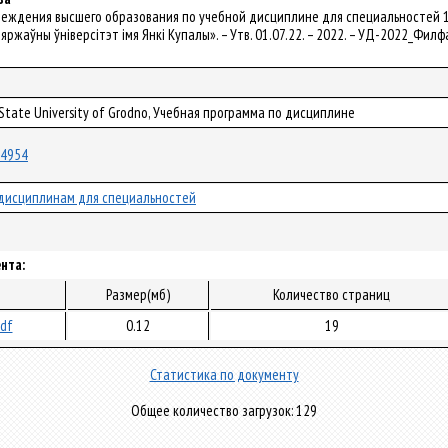
реждения высшего образования по учебной дисциплине для специальностей 1-2
яржаўны ўніверсітэт імя Янкі Купалы». – Утв. 01.07.22. – 2022. – УД-2022_Фил
 State University of Grodno, Учебная программа по дисциплине
/84954
дисциплинам для специальностей
нта:
Размер(мб)
Количество страниц
pdf
0.12
19
Статистика по документу
Общее количество загрузок: 129