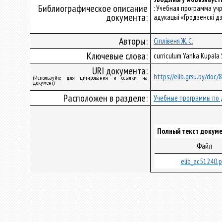
Библиографическое описание
: Учебная программа уч
документа:
адукацыі «Гродзенскі дз
Авторы:
Сіплівеня Ж. С.
Ключевые слова:
curriculum Yanka Kupala
URI документа:
https://elib.grsu.by/doc
(Используйте для цитирования и ссылки на
документ)
Расположен в разделе:
Учебные программы по 
Полный текст докуме
Файл
elib_ac51240.