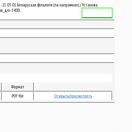
1 05 01 Беларуская філалогія (па напрамках) / Установа
фак_д/о-1400.
Учебная программа
Формат
PDF file
Открыть/просмотреть