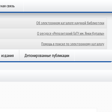
ная связь
Об электронном каталоге научной библиотеки
О ресурсе «Репозиторий ГрГУ им. Янки Купалы»
Помощь в поиске по электронному каталогу
 издания
Депонированные публикации