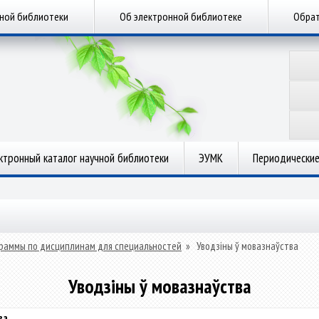
чной библиотеки
Об электронной библиотеке
Обрат
ктронный каталог научной библиотеки
ЭУМК
Периодические
раммы по дисциплинам для специальностей
»
Уводзіны ў мовазнаўства
Уводзіны ў мовазнаўства
ва