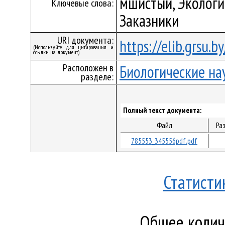
мшистый, Экологи
Ключевые слова:
Заказники
URI документа:
https://elib.grsu.
(Используйте для цитирования и
ссылки на документ)
Расположен в
Биологические на
разделе:
Полный текст документа:
Файл
Ра
785553_345556pdf.pdf
Статисти
Общее количе