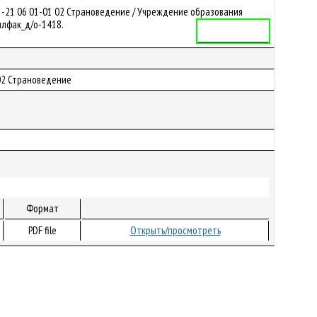
1-21 06 01-01 02 Страноведение / Учреждение образования
Филфак_д/о-1418.
Учебная программа
 02 Страноведение
Формат
PDF file
Открыть/просмотреть