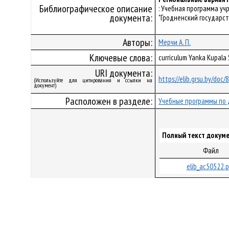
Библиографическое описание
: Учебная программа у
документа:
"Гродненский государст
Авторы:
Мерчи А. П.
Ключевые слова:
curriculum Yanka Kupala
URI документа:
https://elib.grsu.by/doc
(Используйте для цитирования и ссылки на
документ)
Расположен в разделе:
Учебные программы по 
Полный текст докуме
Файл
elib_ac50522.