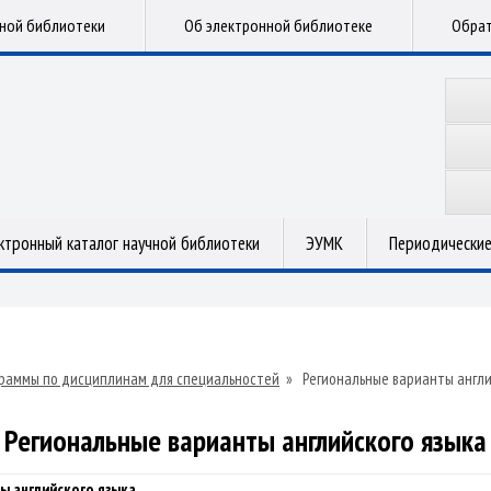
чной библиотеки
Об электронной библиотеке
Обрат
ктронный каталог научной библиотеки
ЭУМК
Периодические
раммы по дисциплинам для специальностей
»
Региональные варианты англи
Региональные варианты английского языка
ы английского языка