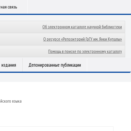
ная связь
Об электронном каталоге научной библиотеки
О ресурсе «Репозиторий ГрГУ им. Янки Купалы»
Помощь в поиске по электронному каталогу
 издания
Депонированные публикации
йского языка