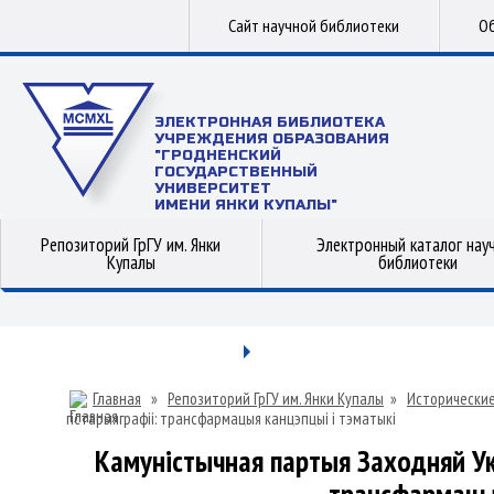
Сайт научной библиотеки
Об
ЭЛЕКТРОННАЯ БИБЛИОТЕКА
УЧРЕЖДЕНИЯ ОБРАЗОВАНИЯ
"ГРОДНЕНСКИЙ
ГОСУДАРСТВЕННЫЙ
УНИВЕРСИТЕТ
ИМЕНИ ЯНКИ КУПАЛЫ"
Репозиторий ГрГУ им. Янки
Электронный каталог нау
Купалы
библиотеки
Главная
»
Репозиторий ГрГУ им. Янки Купалы
»
Исторические
гістарыяграфіі: трансфармацыя канцэпцыі i тэматыкі
Камуністычная партыя Заходняй Укр