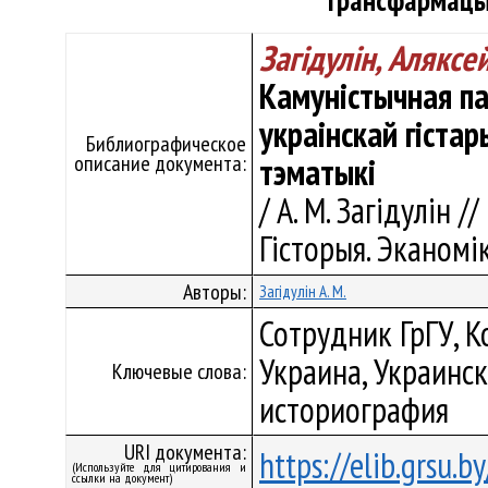
трансфармацыя
Загідулін, Аляксе
Камуністычная па
украінскай гіста
Библиографическое
описание документа:
тэматыкі
/ А. М. Загідулін /
Гісторыя. Эканомік
Авторы:
Загідулін А. М.
Сотрудник ГрГУ, 
Украина, Украинск
Ключевые слова:
историография
URI документа:
https://elib.grsu.
(Используйте для цитирования и
ссылки на документ)