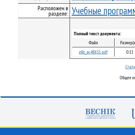
Расположен в
Учебные програм
разделе:
Полный текст документа:
Файл
Размер(
elib_ac48631.pdf
0.11
Стати
Общее ко