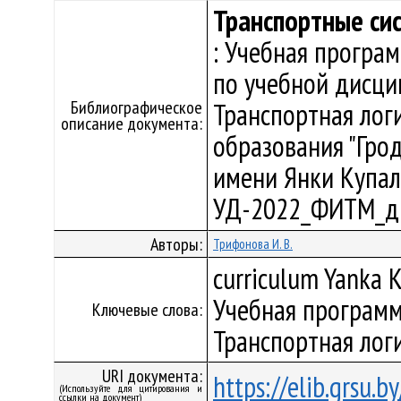
Транспортные си
: Учебная програ
по учебной дисци
Библиографическое
Транспортная лог
описание документа:
образования "Гро
имени Янки Купалы"
УД-2022_ФИТМ_ди
Авторы:
Трифонова И. В.
curriculum Yanka K
Учебная программ
Ключевые слова:
Транспортная лог
URI документа:
https://elib.grsu.
(Используйте для цитирования и
ссылки на документ)