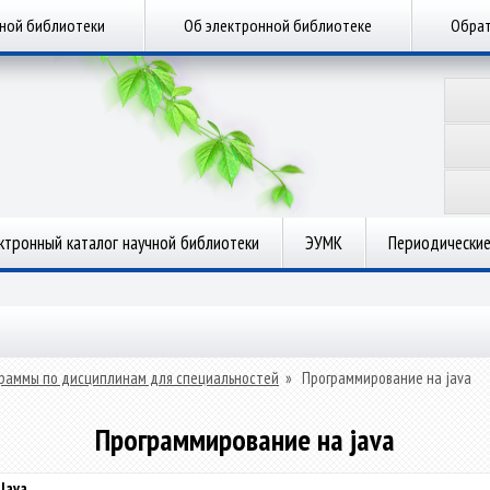
чной библиотеки
Об электронной библиотеке
Обрат
ктронный каталог научной библиотеки
ЭУМК
Периодические
раммы по дисциплинам для специальностей
»
Программирование на java
Программирование на java
Java