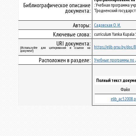
Библиографическое описание
: Учебная программа у
документа:
"Гродненский государст
Авторы:
Садовская О. И.
Ключевые слова:
curriculum Yanka Kupala
URI документа:
https://elib.grsu.by/doc
(Используйте для цитирования и ссылки на
документ)
Расположен в разделе:
Учебные программы по 
Полный текст докуме
Файл
elib_ac52008.