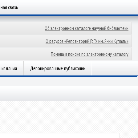
ная связь
Об электронном каталоге научной библиотеки
О ресурсе «Репозиторий ГрГУ им. Янки Купалы»
Помощь в поиске по электронному каталогу
 издания
Депонированные публикации