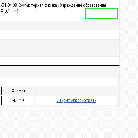
1-31 04 08 Компьютерная физика / Учреждение образования
ТФ_д/о-549.
Учебная программа
Формат
PDF file
Открыть/просмотреть