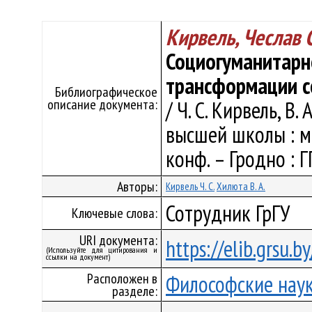
Кирвель, Чеслав 
Социогуманитарно
трансформации с
Библиографическое
описание документа:
/ Ч. С. Кирвель, В
высшей школы : м
конф. – Гродно : ГГ
Авторы:
Кирвель Ч. С.
Хилюта В. А.
Сотрудник ГрГУ
Ключевые слова:
URI документа:
https://elib.grsu.
(Используйте для цитирования и
ссылки на документ)
Расположен в
Философские нау
разделе: