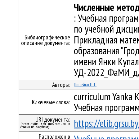
Численные метод
: Учебная програ
по учебной дисци
Библиографическое
Прикладная матем
описание документа:
образования "Гро
имени Янки Купалы"
УД-2022_ФаМИ_д/
Авторы:
Поцейко П. Г.
curriculum Yanka K
Ключевые слова:
Учебная программ
URI документа:
https://elib.grsu.
(Используйте для цитирования и
ссылки на документ)
Расположен в