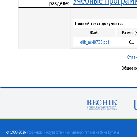
Учебные програм
разделе:
Полный текст документа:
Файл
Размер(
elib_ac48735.pdf
0.1
Стати
Общее ко
© 1999-2026,
Гродненский государственный университет имени Янки Купалы