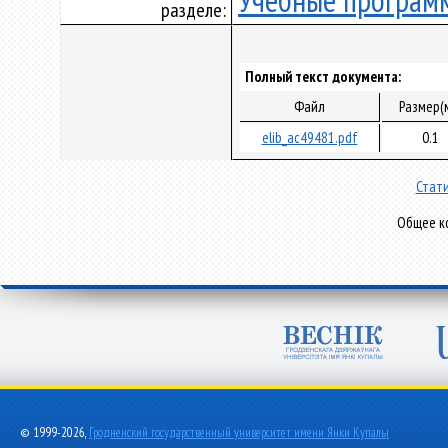
Учебные програм
разделе:
Полный текст документа:
Файл
Размер(
elib_ac49481.pdf
0.1
Стати
Общее ко
© 1999-2026,
Гродненский государственный университет имени Янки Купалы