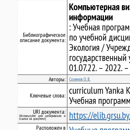
Компьютерная ви
информации
: Учебная програ
Библиографическое
по учебной дисци
описание документа:
Экология / Учреж
государственный у
01.07.22. – 2022.
Авторы:
Созинов О. В.
curriculum Yanka K
Ключевые слова:
Учебная программ
URI документа:
https://elib.grsu.
(Используйте для цитирования и
ссылки на документ)
Расположен в