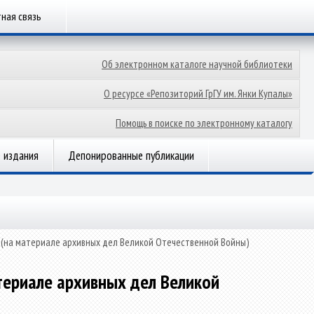
ная связь
Об электронном каталоге научной библиотеки
О ресурсе «Репозиторий ГрГУ им. Янки Купалы»
Помощь в поиске по электронному каталогу
 издания
Депонированные публикации
 (на материале архивных дел Великой Отечественной Войны)
териале архивных дел Великой