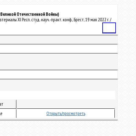
 Великой Отечественной Войны)
териалы XI Респ. студ. науч.-практ. конф., Брест, 19 мая 2022 г. /
Статья
ат
le
Открыть/просмотреть