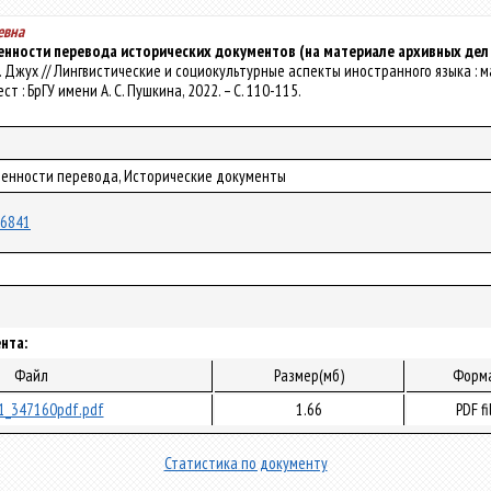
евна
енности перевода исторических документов (на материале архивных дел
 Е. Н. Джух // Лингвистические и социокультурные аспекты иностранного языка : ма
Брест : БрГУ имени А. С. Пушкина, 2022. – С. 110-115.
бенности перевода, Исторические документы
/86841
нта:
Файл
Размер(мб)
Форм
1_347160pdf.pdf
1.66
PDF fi
Статистика по документу