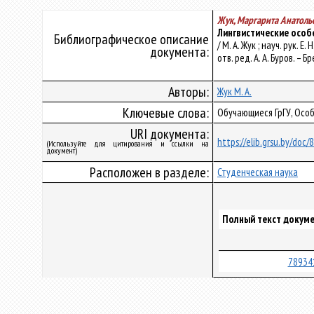
Жук, Маргарита Анатоль
Лингвистические особ
Библиографическое описание
/ М. А. Жук ; науч. рук.
документа:
отв. ред. А. А. Буров. – 
Авторы:
Жук М. А.
Ключевые слова:
Обучающиеся ГрГУ, Осо
URI документа:
https://elib.grsu.by/doc
(Используйте для цитирования и ссылки на
документ)
Расположен в разделе:
Студенческая наука
Полный текст докуме
78934